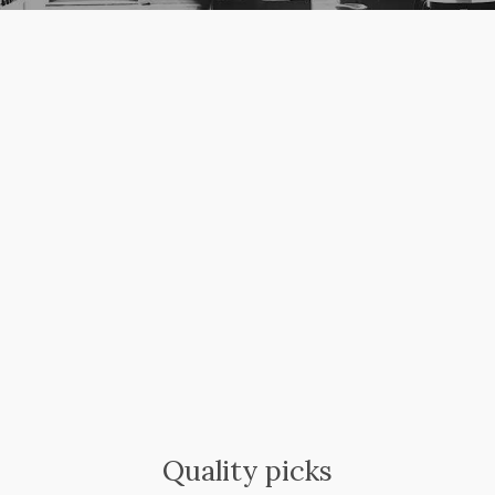
Quality picks