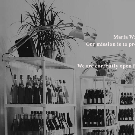
Marfa Wi
Our mission is to p
We are currently open f