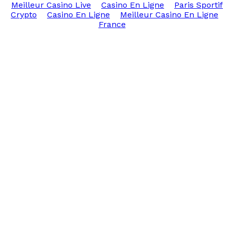
Meilleur Casino Live
Casino En Ligne
Paris Sportif
Crypto
Casino En Ligne
Meilleur Casino En Ligne
France