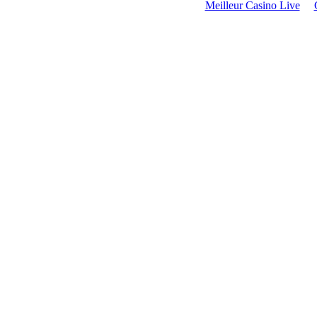
Meilleur Casino Live