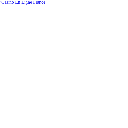
r Casino En Ligne France