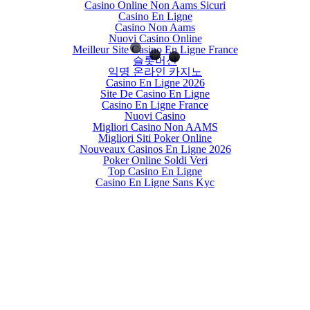
Casino Online Non Aams Sicuri
Casino En Ligne
Casino Non Aams
Nuovi Casino Online
Meilleur Site Casino En Ligne France
슬롯머신
익명 온라인 카지노
Casino En Ligne 2026
Site De Casino En Ligne
Casino En Ligne France
Nuovi Casino
Migliori Casino Non AAMS
Migliori Siti Poker Online
Nouveaux Casinos En Ligne 2026
Poker Online Soldi Veri
Top Casino En Ligne
Casino En Ligne Sans Kyc