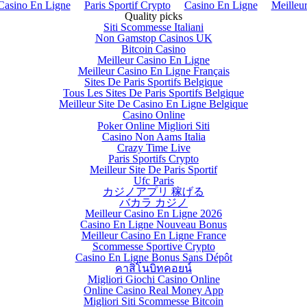
Casino En Ligne
Paris Sportif Crypto
Casino En Ligne
Meilleu
Quality picks
Siti Scommesse Italiani
Non Gamstop Casinos UK
Bitcoin Casino
Meilleur Casino En Ligne
Meilleur Casino En Ligne Français
Sites De Paris Sportifs Belgique
Tous Les Sites De Paris Sportifs Belgique
Meilleur Site De Casino En Ligne Belgique
Casino Online
Poker Online Migliori Siti
Casino Non Aams Italia
Crazy Time Live
Paris Sportifs Crypto
Meilleur Site De Paris Sportif
Ufc Paris
カジノアプリ 稼げる
バカラ カジノ
Meilleur Casino En Ligne 2026
Casino En Ligne Nouveau Bonus
Meilleur Casino En Ligne France
Scommesse Sportive Crypto
Casino En Ligne Bonus Sans Dépôt
คาสิโนบิทคอยน์
Migliori Giochi Casino Online
Online Casino Real Money App
Migliori Siti Scommesse Bitcoin