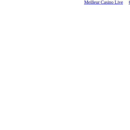
Meilleur Casino Live