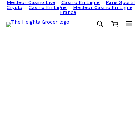
Meilleur Casino Live
Casino En Ligne
Paris Sportif
Crypto
Casino En Ligne
Meilleur Casino En Ligne
France