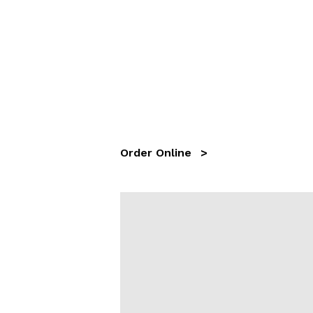
Order Online
>