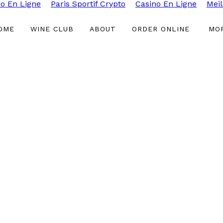
o En Ligne
Paris Sportif Crypto
Casino En Ligne
Meil
OME
WINE CLUB
ABOUT
ORDER ONLINE
MO