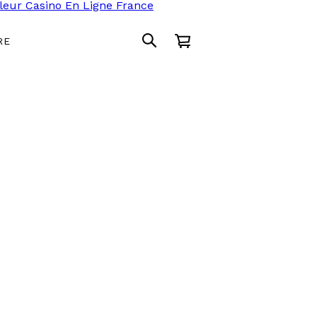
leur Casino En Ligne France
RE