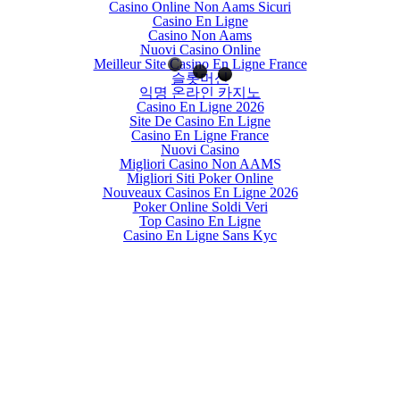
Casino Online Non Aams Sicuri
Casino En Ligne
Casino Non Aams
Nuovi Casino Online
Meilleur Site Casino En Ligne France
슬롯머신
익명 온라인 카지노
Casino En Ligne 2026
Site De Casino En Ligne
Casino En Ligne France
Nuovi Casino
Migliori Casino Non AAMS
Migliori Siti Poker Online
Nouveaux Casinos En Ligne 2026
Poker Online Soldi Veri
Top Casino En Ligne
Casino En Ligne Sans Kyc