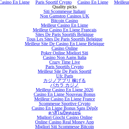
Casino En Ligne
Paris Sportif Crypto
Casino En Ligne
Meilleu
Quality picks
Siti Scommesse Italiani
Non Gamstop Casinos UK
Bitcoin Casino
Meilleur Casino En Ligne
Meilleur Casino En Ligne Français
Sites De Paris Sportifs Belgique
Tous Les Sites De Paris Sportifs Belgique
Meilleur Site De Casino En Ligne Belgique
Casino Online
Poker Online Migliori Siti
Casino Non Aams Italia
Crazy Time Live
Paris Sportifs Crypto
Meilleur Site De Paris Sportif
Ufc Paris
カジノアプリ 稼げる
バカラ カジノ
Meilleur Casino En Ligne 2026
Casino En Ligne Nouveau Bonus
Meilleur Casino En Ligne France
Scommesse Sportive Crypto
Casino En Ligne Bonus Sans Dépôt
คาสิโนบิทคอยน์
Migliori Giochi Casino Online
Online Casino Real Money App
Migliori Siti Scommesse Bitcoin