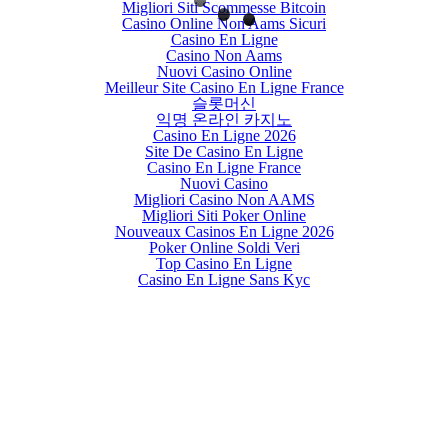
Migliori Siti Scommesse Bitcoin
Casino Online Non Aams Sicuri
Casino En Ligne
Casino Non Aams
Nuovi Casino Online
Meilleur Site Casino En Ligne France
슬롯머신
익명 온라인 카지노
Casino En Ligne 2026
Site De Casino En Ligne
Casino En Ligne France
Nuovi Casino
Migliori Casino Non AAMS
Migliori Siti Poker Online
Nouveaux Casinos En Ligne 2026
Poker Online Soldi Veri
Top Casino En Ligne
Casino En Ligne Sans Kyc