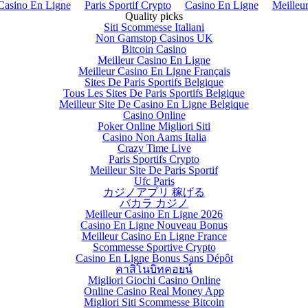
Casino En Ligne
Paris Sportif Crypto
Casino En Ligne
Meilleu
Quality picks
Siti Scommesse Italiani
Non Gamstop Casinos UK
Bitcoin Casino
Meilleur Casino En Ligne
Meilleur Casino En Ligne Français
Sites De Paris Sportifs Belgique
Tous Les Sites De Paris Sportifs Belgique
Meilleur Site De Casino En Ligne Belgique
Casino Online
Poker Online Migliori Siti
Casino Non Aams Italia
Crazy Time Live
Paris Sportifs Crypto
Meilleur Site De Paris Sportif
Ufc Paris
カジノアプリ 稼げる
バカラ カジノ
Meilleur Casino En Ligne 2026
Casino En Ligne Nouveau Bonus
Meilleur Casino En Ligne France
Scommesse Sportive Crypto
Casino En Ligne Bonus Sans Dépôt
คาสิโนบิทคอยน์
Migliori Giochi Casino Online
Online Casino Real Money App
Migliori Siti Scommesse Bitcoin