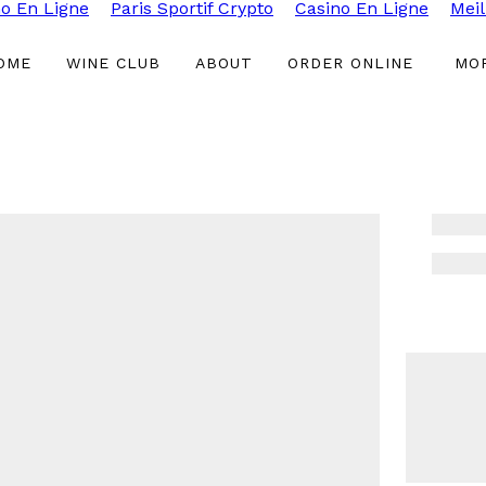
o En Ligne
Paris Sportif Crypto
Casino En Ligne
Meil
OME
WINE CLUB
ABOUT
ORDER ONLINE
MO