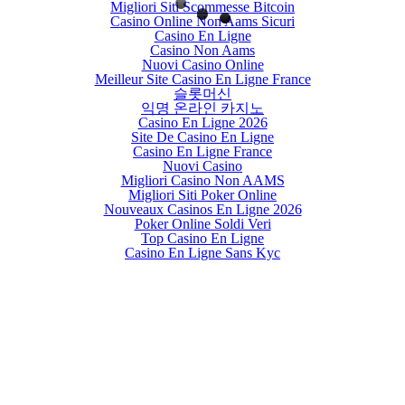
Migliori Siti Scommesse Bitcoin
Casino Online Non Aams Sicuri
Casino En Ligne
Casino Non Aams
Nuovi Casino Online
Meilleur Site Casino En Ligne France
슬롯머신
익명 온라인 카지노
Casino En Ligne 2026
Site De Casino En Ligne
Casino En Ligne France
Nuovi Casino
Migliori Casino Non AAMS
Migliori Siti Poker Online
Nouveaux Casinos En Ligne 2026
Poker Online Soldi Veri
Top Casino En Ligne
Casino En Ligne Sans Kyc