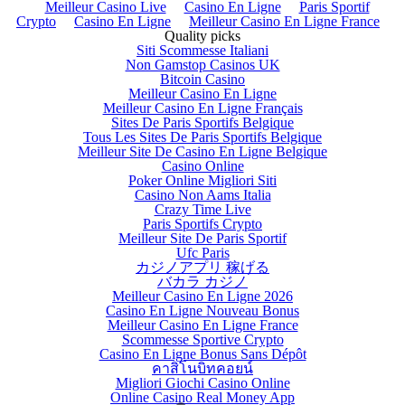
Meilleur Casino Live
Casino En Ligne
Paris Sportif
Crypto
Casino En Ligne
Meilleur Casino En Ligne France
Quality picks
Siti Scommesse Italiani
Non Gamstop Casinos UK
Bitcoin Casino
Meilleur Casino En Ligne
Meilleur Casino En Ligne Français
Sites De Paris Sportifs Belgique
Tous Les Sites De Paris Sportifs Belgique
Meilleur Site De Casino En Ligne Belgique
Casino Online
Poker Online Migliori Siti
Casino Non Aams Italia
Crazy Time Live
Paris Sportifs Crypto
Meilleur Site De Paris Sportif
Ufc Paris
カジノアプリ 稼げる
バカラ カジノ
Meilleur Casino En Ligne 2026
Casino En Ligne Nouveau Bonus
Meilleur Casino En Ligne France
Scommesse Sportive Crypto
Casino En Ligne Bonus Sans Dépôt
คาสิโนบิทคอยน์
Migliori Giochi Casino Online
Online Casino Real Money App