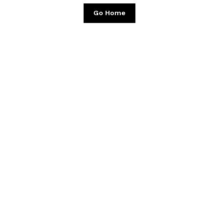
Go Home