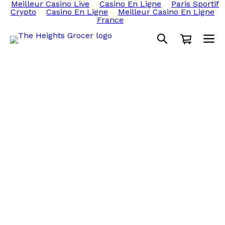
Meilleur Casino Live
Casino En Ligne
Paris Sportif
Crypto
Casino En Ligne
Meilleur Casino En Ligne
France