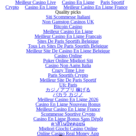
Meilleur Casino Live
Casino En Ligne
Paris Sportif
Crypto
Casino En Ligne
Meilleur Casino En Ligne France
Quality picks
Siti Scommesse Italiani
Non Gamstop Casinos UK
Bitcoin Casino
Meilleur Casino En Ligne
Meilleur Casino En Ligne Français
Sites De Paris Sportifs Belgique
Tous Les Sites De Paris Sportifs Belgique
Meilleur Site De Casino En Ligne Belgique
Casino Online
Poker Online Migliori Siti
Casino Non Aams Italia
Crazy Time Live
Paris Sportifs Crypto
Meilleur Site De Paris Sportif
Ufc Paris
カジノアプリ 稼げる
バカラ カジノ
Meilleur Casino En Ligne 2026
Casino En Ligne Nouveau Bonus
Meilleur Casino En Ligne France
Scommesse Sportive Crypto
Casino En Ligne Bonus Sans Dépôt
คาสิโนบิทคอยน์
Migliori Giochi Casino Online
Online Casino Real Money App