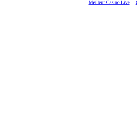
Meilleur Casino Live