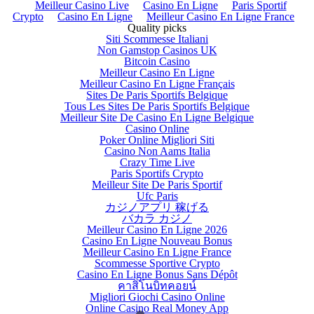
Meilleur Casino Live
Casino En Ligne
Paris Sportif
Crypto
Casino En Ligne
Meilleur Casino En Ligne France
Quality picks
Siti Scommesse Italiani
Non Gamstop Casinos UK
Bitcoin Casino
Meilleur Casino En Ligne
Meilleur Casino En Ligne Français
Sites De Paris Sportifs Belgique
Tous Les Sites De Paris Sportifs Belgique
Meilleur Site De Casino En Ligne Belgique
Casino Online
Poker Online Migliori Siti
Casino Non Aams Italia
Crazy Time Live
Paris Sportifs Crypto
Meilleur Site De Paris Sportif
Ufc Paris
カジノアプリ 稼げる
バカラ カジノ
Meilleur Casino En Ligne 2026
Casino En Ligne Nouveau Bonus
Meilleur Casino En Ligne France
Scommesse Sportive Crypto
Casino En Ligne Bonus Sans Dépôt
คาสิโนบิทคอยน์
Migliori Giochi Casino Online
Online Casino Real Money App