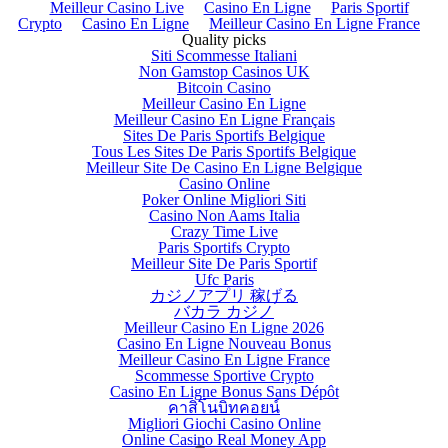
Meilleur Casino Live
Casino En Ligne
Paris Sportif
Crypto
Casino En Ligne
Meilleur Casino En Ligne France
Quality picks
Siti Scommesse Italiani
Non Gamstop Casinos UK
Bitcoin Casino
Meilleur Casino En Ligne
Meilleur Casino En Ligne Français
Sites De Paris Sportifs Belgique
Tous Les Sites De Paris Sportifs Belgique
Meilleur Site De Casino En Ligne Belgique
Casino Online
Poker Online Migliori Siti
Casino Non Aams Italia
Crazy Time Live
Paris Sportifs Crypto
Meilleur Site De Paris Sportif
Ufc Paris
カジノアプリ 稼げる
バカラ カジノ
Meilleur Casino En Ligne 2026
Casino En Ligne Nouveau Bonus
Meilleur Casino En Ligne France
Scommesse Sportive Crypto
Casino En Ligne Bonus Sans Dépôt
คาสิโนบิทคอยน์
Migliori Giochi Casino Online
Online Casino Real Money App