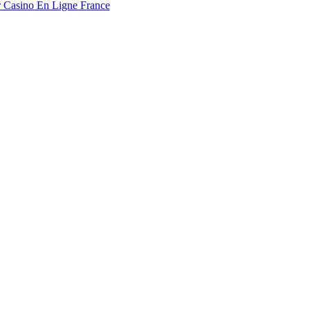
r Casino En Ligne France