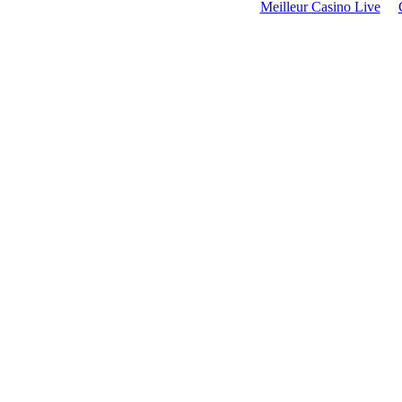
Meilleur Casino Live