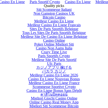
Casino En Ligne
Paris Sportif Crypto
Casino En Ligne
Meilleu
Quality picks
Siti Scommesse Italiani
Non Gamstop Casinos UK
Bitcoin Casino
Meilleur Casino En Ligne
Meilleur Casino En Ligne Français
Sites De Paris Sportifs Belgique
Tous Les Sites De Paris Sportifs Belgique
Meilleur Site De Casino En Ligne Belgique
Casino Online
Poker Online Migliori Siti
Casino Non Aams Italia
Crazy Time Live
Paris Sportifs Crypto
Meilleur Site De Paris Sportif
Ufc Paris
カジノアプリ 稼げる
バカラ カジノ
Meilleur Casino En Ligne 2026
Casino En Ligne Nouveau Bonus
Meilleur Casino En Ligne France
Scommesse Sportive Crypto
Casino En Ligne Bonus Sans Dépôt
คาสิโนบิทคอยน์
Migliori Giochi Casino Online
Online Casino Real Money App
Migliori Siti Scommesse Bitcoin