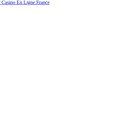
r Casino En Ligne France