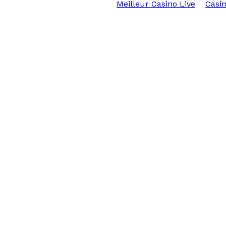
Meilleur Casino Live
Casin