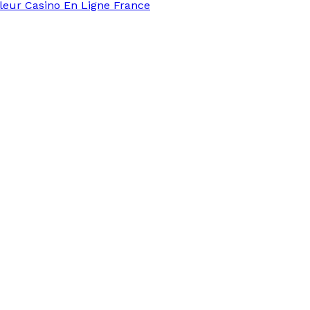
leur Casino En Ligne France