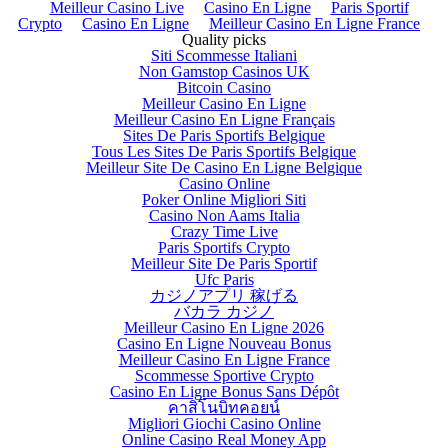
Meilleur Casino Live
Casino En Ligne
Paris Sportif
Crypto
Casino En Ligne
Meilleur Casino En Ligne France
Quality picks
Siti Scommesse Italiani
Non Gamstop Casinos UK
Bitcoin Casino
Meilleur Casino En Ligne
Meilleur Casino En Ligne Français
Sites De Paris Sportifs Belgique
Tous Les Sites De Paris Sportifs Belgique
Meilleur Site De Casino En Ligne Belgique
Casino Online
Poker Online Migliori Siti
Casino Non Aams Italia
Crazy Time Live
Paris Sportifs Crypto
Meilleur Site De Paris Sportif
Ufc Paris
カジノアプリ 稼げる
バカラ カジノ
Meilleur Casino En Ligne 2026
Casino En Ligne Nouveau Bonus
Meilleur Casino En Ligne France
Scommesse Sportive Crypto
Casino En Ligne Bonus Sans Dépôt
คาสิโนบิทคอยน์
Migliori Giochi Casino Online
Online Casino Real Money App