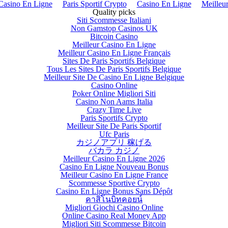
Casino En Ligne
Paris Sportif Crypto
Casino En Ligne
Meilleu
Quality picks
Siti Scommesse Italiani
Non Gamstop Casinos UK
Bitcoin Casino
Meilleur Casino En Ligne
Meilleur Casino En Ligne Français
Sites De Paris Sportifs Belgique
Tous Les Sites De Paris Sportifs Belgique
Meilleur Site De Casino En Ligne Belgique
Casino Online
Poker Online Migliori Siti
Casino Non Aams Italia
Crazy Time Live
Paris Sportifs Crypto
Meilleur Site De Paris Sportif
Ufc Paris
カジノアプリ 稼げる
バカラ カジノ
Meilleur Casino En Ligne 2026
Casino En Ligne Nouveau Bonus
Meilleur Casino En Ligne France
Scommesse Sportive Crypto
Casino En Ligne Bonus Sans Dépôt
คาสิโนบิทคอยน์
Migliori Giochi Casino Online
Online Casino Real Money App
Migliori Siti Scommesse Bitcoin