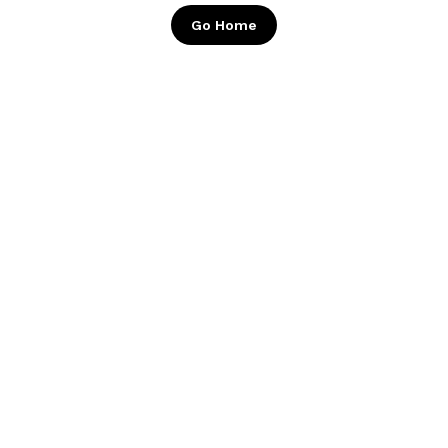
Go Home