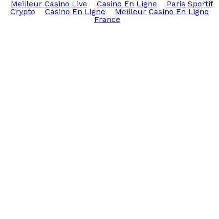
Meilleur Casino Live
Casino En Ligne
Paris Sportif
Crypto
Casino En Ligne
Meilleur Casino En Ligne
France