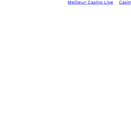
Meilleur Casino Live
Casin