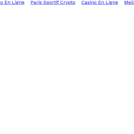
o En Ligne
Paris Sportif Crypto
Casino En Ligne
Meil