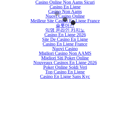
Casino Online Non Aams Sicuri
Casino En Ligne
Casino Non Aams
Nuovi Casino Online
Meilleur Site Casino En Ligne France
슬롯머신
익명 온라인 카지노
Casino En Ligne 2026
Site De Casino En Ligne
Casino En Ligne France
Nuovi Casino
Migliori Casino Non AAMS
Migliori Siti Poker Online
Nouveaux Casinos En Ligne 2026
Poker Online Soldi Veri
Top Casino En Ligne
Casino En Ligne Sans Kyc