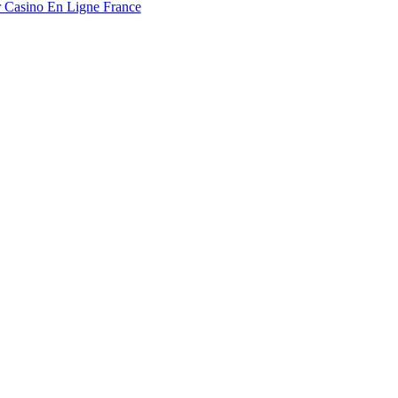
r Casino En Ligne France