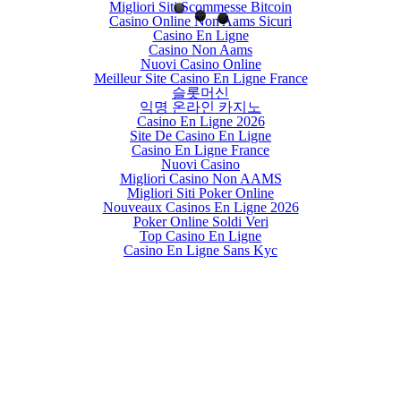
Migliori Siti Scommesse Bitcoin
Casino Online Non Aams Sicuri
Casino En Ligne
Casino Non Aams
Nuovi Casino Online
Meilleur Site Casino En Ligne France
슬롯머신
익명 온라인 카지노
Casino En Ligne 2026
Site De Casino En Ligne
Casino En Ligne France
Nuovi Casino
Migliori Casino Non AAMS
Migliori Siti Poker Online
Nouveaux Casinos En Ligne 2026
Poker Online Soldi Veri
Top Casino En Ligne
Casino En Ligne Sans Kyc