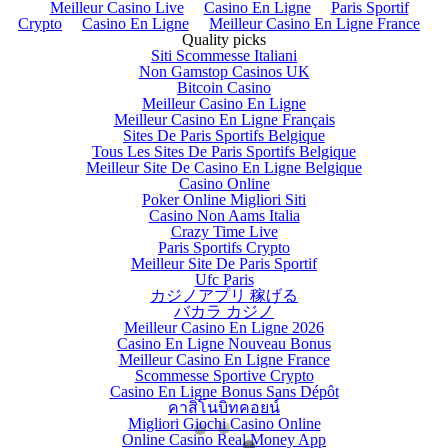
Meilleur Casino Live
Casino En Ligne
Paris Sportif
Crypto
Casino En Ligne
Meilleur Casino En Ligne France
Quality picks
Siti Scommesse Italiani
Non Gamstop Casinos UK
Bitcoin Casino
Meilleur Casino En Ligne
Meilleur Casino En Ligne Français
Sites De Paris Sportifs Belgique
Tous Les Sites De Paris Sportifs Belgique
Meilleur Site De Casino En Ligne Belgique
Casino Online
Poker Online Migliori Siti
Casino Non Aams Italia
Crazy Time Live
Paris Sportifs Crypto
Meilleur Site De Paris Sportif
Ufc Paris
カジノアプリ 稼げる
バカラ カジノ
Meilleur Casino En Ligne 2026
Casino En Ligne Nouveau Bonus
Meilleur Casino En Ligne France
Scommesse Sportive Crypto
Casino En Ligne Bonus Sans Dépôt
คาสิโนบิทคอยน์
Migliori Giochi Casino Online
Online Casino Real Money App