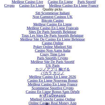
Meilleur Casino Live
Casino En Ligne
Paris Sportif
Crypto
Casino En Ligne
Meilleur Casino En Ligne France
Quality picks
Siti Scommesse Italiani
Non Gamstop Casinos UK
Bitcoin Casino
Meilleur Casino En Ligne
Meilleur Casino En Ligne Français
Sites De Paris Sportifs Belgique
Tous Les Sites De Paris Sportifs Belgique
Meilleur Site De Casino En Ligne Belgique
Casino Online
Poker Online Migliori Siti
Casino Non Aams Italia
Crazy Time Live
Paris Sportifs Crypto
Meilleur Site De Paris Sportif
Ufc Paris
カジノアプリ 稼げる
バカラ カジノ
Meilleur Casino En Ligne 2026
Casino En Ligne Nouveau Bonus
Meilleur Casino En Ligne France
Scommesse Sportive Crypto
Casino En Ligne Bonus Sans Dépôt
คาสิโนบิทคอยน์
Migliori Giochi Casino Online
Online Casino Real Money App