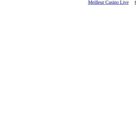
Meilleur Casino Live