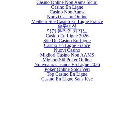
Casino Online Non Aams Sicuri
Casino En Ligne
Casino Non Aams
Nuovi Casino Online
Meilleur Site Casino En Ligne France
슬롯머신
익명 온라인 카지노
Casino En Ligne 2026
Site De Casino En Ligne
Casino En Ligne France
Nuovi Casino
Migliori Casino Non AAMS
Migliori Siti Poker Online
Nouveaux Casinos En Ligne 2026
Poker Online Soldi Veri
Top Casino En Ligne
Casino En Ligne Sans Kyc