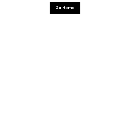
Go Home