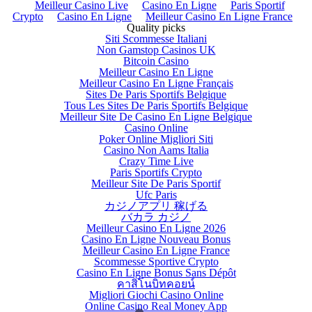
Meilleur Casino Live
Casino En Ligne
Paris Sportif
Crypto
Casino En Ligne
Meilleur Casino En Ligne France
Quality picks
Siti Scommesse Italiani
Non Gamstop Casinos UK
Bitcoin Casino
Meilleur Casino En Ligne
Meilleur Casino En Ligne Français
Sites De Paris Sportifs Belgique
Tous Les Sites De Paris Sportifs Belgique
Meilleur Site De Casino En Ligne Belgique
Casino Online
Poker Online Migliori Siti
Casino Non Aams Italia
Crazy Time Live
Paris Sportifs Crypto
Meilleur Site De Paris Sportif
Ufc Paris
カジノアプリ 稼げる
バカラ カジノ
Meilleur Casino En Ligne 2026
Casino En Ligne Nouveau Bonus
Meilleur Casino En Ligne France
Scommesse Sportive Crypto
Casino En Ligne Bonus Sans Dépôt
คาสิโนบิทคอยน์
Migliori Giochi Casino Online
Online Casino Real Money App