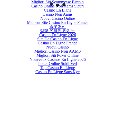
Migliori Siti Scommesse Bitcoin
Casino Online Non Aams Sicuri
Casino En Ligne
Casino Non Aams
Nuovi Casino Online
Meilleur Site Casino En Ligne France
슬롯머신
익명 온라인 카지노
Casino En Ligne 2026
Site De Casino En Ligne
Casino En Ligne France
Nuovi Casino
Migliori Casino Non AAMS
Migliori Siti Poker Online
Nouveaux Casinos En Ligne 2026
Poker Online Soldi Veri
Top Casino En Ligne
Casino En Ligne Sans Kyc