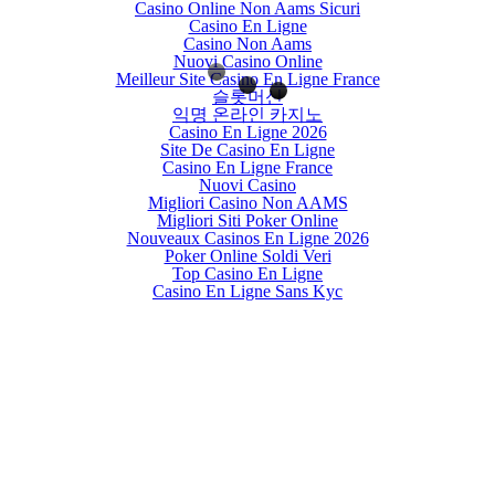
Casino Online Non Aams Sicuri
Casino En Ligne
Casino Non Aams
Nuovi Casino Online
Meilleur Site Casino En Ligne France
슬롯머신
익명 온라인 카지노
Casino En Ligne 2026
Site De Casino En Ligne
Casino En Ligne France
Nuovi Casino
Migliori Casino Non AAMS
Migliori Siti Poker Online
Nouveaux Casinos En Ligne 2026
Poker Online Soldi Veri
Top Casino En Ligne
Casino En Ligne Sans Kyc