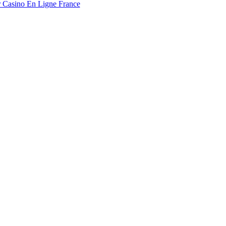
r Casino En Ligne France