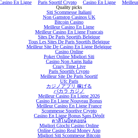
Casino En Ligne
Paris Sportif Crypto
Casino En Ligne
Meilleu
Quality picks
Siti Scommesse Italiani
Non Gamstop Casinos UK
Bitcoin Casino
Meilleur Casino En Ligne
Meilleur Casino En Ligne Français
Sites De Paris Sportifs Belgique
Tous Les Sites De Paris Sportifs Belgique
Meilleur Site De Casino En Ligne Belgique
Casino Online
Poker Online Migliori Siti
Casino Non Aams Italia
Crazy Time Live
Paris Sportifs Crypto
Meilleur Site De Paris Sportif
Ufc Paris
カジノアプリ 稼げる
バカラ カジノ
Meilleur Casino En Ligne 2026
Casino En Ligne Nouveau Bonus
Meilleur Casino En Ligne France
Scommesse Sportive Crypto
Casino En Ligne Bonus Sans Dépôt
คาสิโนบิทคอยน์
Migliori Giochi Casino Online
Online Casino Real Money App
Migliori Siti Scommesse Bitcoin