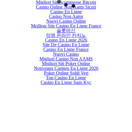
Migliori Siti Scommesse Bitcoin
Casino Online Non Aams Sicuri
Casino En Ligne
Casino Non Aams
Nuovi Casino Online
Meilleur Site Casino En Ligne France
슬롯머신
익명 온라인 카지노
Casino En Ligne 2026
Site De Casino En Ligne
Casino En Ligne France
Nuovi Casino
Migliori Casino Non AAMS
Migliori Siti Poker Online
Nouveaux Casinos En Ligne 2026
Poker Online Soldi Veri
Top Casino En Ligne
Casino En Ligne Sans Kyc