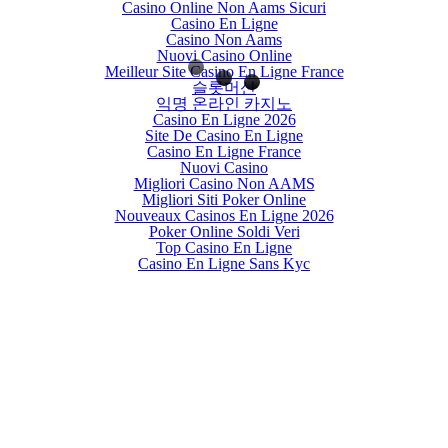
Casino Online Non Aams Sicuri
Casino En Ligne
Casino Non Aams
Nuovi Casino Online
Meilleur Site Casino En Ligne France
슬롯머신
익명 온라인 카지노
Casino En Ligne 2026
Site De Casino En Ligne
Casino En Ligne France
Nuovi Casino
Migliori Casino Non AAMS
Migliori Siti Poker Online
Nouveaux Casinos En Ligne 2026
Poker Online Soldi Veri
Top Casino En Ligne
Casino En Ligne Sans Kyc