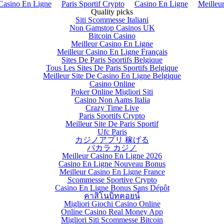
Casino En Ligne
Paris Sportif Crypto
Casino En Ligne
Meilleu
Quality picks
Siti Scommesse Italiani
Non Gamstop Casinos UK
Bitcoin Casino
Meilleur Casino En Ligne
Meilleur Casino En Ligne Français
Sites De Paris Sportifs Belgique
Tous Les Sites De Paris Sportifs Belgique
Meilleur Site De Casino En Ligne Belgique
Casino Online
Poker Online Migliori Siti
Casino Non Aams Italia
Crazy Time Live
Paris Sportifs Crypto
Meilleur Site De Paris Sportif
Ufc Paris
カジノアプリ 稼げる
バカラ カジノ
Meilleur Casino En Ligne 2026
Casino En Ligne Nouveau Bonus
Meilleur Casino En Ligne France
Scommesse Sportive Crypto
Casino En Ligne Bonus Sans Dépôt
คาสิโนบิทคอยน์
Migliori Giochi Casino Online
Online Casino Real Money App
Migliori Siti Scommesse Bitcoin