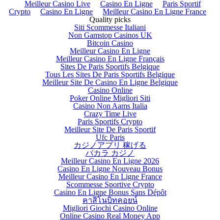
Meilleur Casino Live
Casino En Ligne
Paris Sportif
Crypto
Casino En Ligne
Meilleur Casino En Ligne France
Quality picks
Siti Scommesse Italiani
Non Gamstop Casinos UK
Bitcoin Casino
Meilleur Casino En Ligne
Meilleur Casino En Ligne Français
Sites De Paris Sportifs Belgique
Tous Les Sites De Paris Sportifs Belgique
Meilleur Site De Casino En Ligne Belgique
Casino Online
Poker Online Migliori Siti
Casino Non Aams Italia
Crazy Time Live
Paris Sportifs Crypto
Meilleur Site De Paris Sportif
Ufc Paris
カジノアプリ 稼げる
バカラ カジノ
Meilleur Casino En Ligne 2026
Casino En Ligne Nouveau Bonus
Meilleur Casino En Ligne France
Scommesse Sportive Crypto
Casino En Ligne Bonus Sans Dépôt
คาสิโนบิทคอยน์
Migliori Giochi Casino Online
Online Casino Real Money App