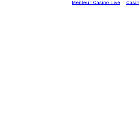
Meilleur Casino Live
Casin