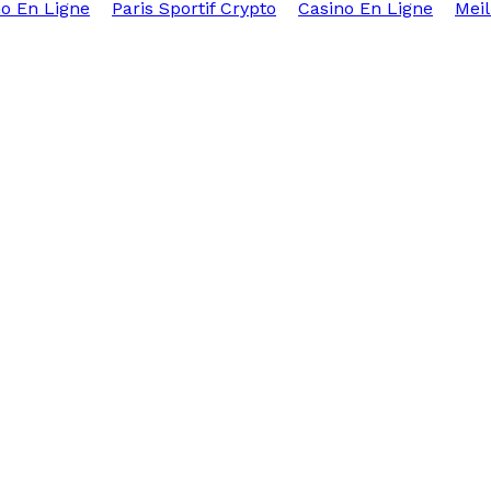
o En Ligne
Paris Sportif Crypto
Casino En Ligne
Meil