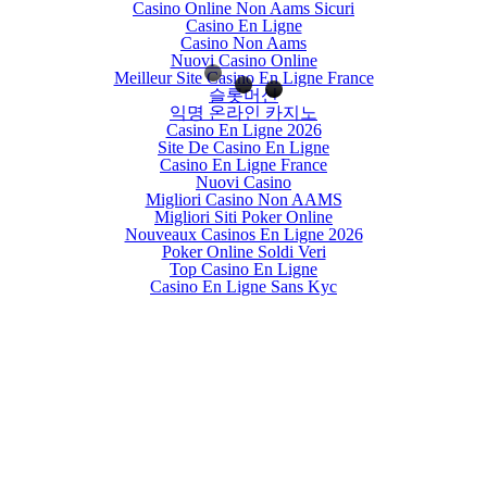
Casino Online Non Aams Sicuri
Casino En Ligne
Casino Non Aams
Nuovi Casino Online
Meilleur Site Casino En Ligne France
슬롯머신
익명 온라인 카지노
Casino En Ligne 2026
Site De Casino En Ligne
Casino En Ligne France
Nuovi Casino
Migliori Casino Non AAMS
Migliori Siti Poker Online
Nouveaux Casinos En Ligne 2026
Poker Online Soldi Veri
Top Casino En Ligne
Casino En Ligne Sans Kyc