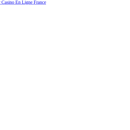
r Casino En Ligne France