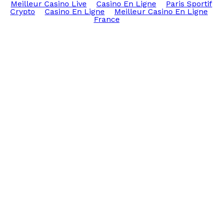
Meilleur Casino Live
Casino En Ligne
Paris Sportif
Crypto
Casino En Ligne
Meilleur Casino En Ligne
France