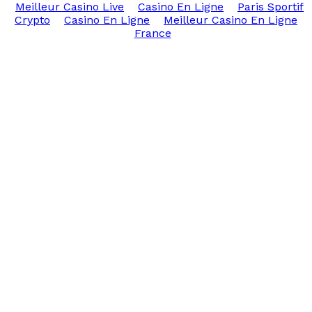
Meilleur Casino Live
Casino En Ligne
Paris Sportif
Crypto
Casino En Ligne
Meilleur Casino En Ligne
France