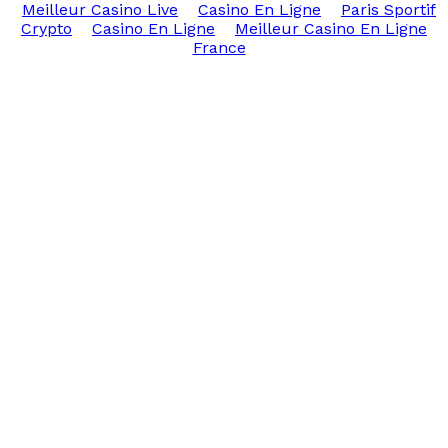
Meilleur Casino Live
Casino En Ligne
Paris Sportif
Crypto
Casino En Ligne
Meilleur Casino En Ligne
France