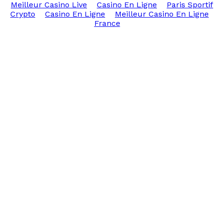
Meilleur Casino Live
Casino En Ligne
Paris Sportif
Crypto
Casino En Ligne
Meilleur Casino En Ligne
France