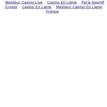
Meilleur Casino Live
Casino En Ligne
Paris Sportif
Crypto
Casino En Ligne
Meilleur Casino En Ligne
France