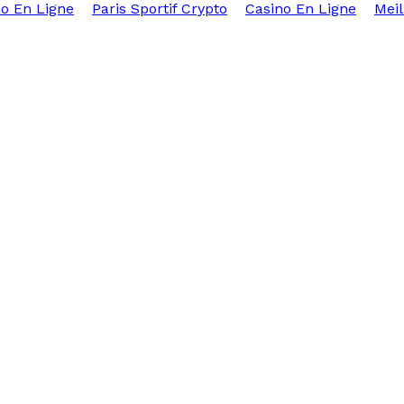
o En Ligne
Paris Sportif Crypto
Casino En Ligne
Meil