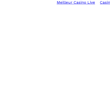
Meilleur Casino Live
Casin