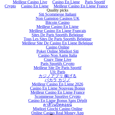
Meilleur Casino Live
Casino En Ligne
Paris Sportif
Crypto
Casino En Ligne
Meilleur Casino En Ligne France
Quality picks
Siti Scommesse Italiani
Non Gamstop Casinos UK
Bitcoin Casino
Meilleur Casino En Ligne
Meilleur Casino En Ligne Français
Sites De Paris Sportifs Belgique
Tous Les Sites De Paris Sportifs Belgique
Meilleur Site De Casino En Ligne Belgique
Casino Online
Poker Online Migliori Siti
Casino Non Aams Italia
Crazy Time Live
Paris Sportifs Crypto
Meilleur Site De Paris Sportif
Ufc Paris
カジノアプリ 稼げる
バカラ カジノ
Meilleur Casino En Ligne 2026
Casino En Ligne Nouveau Bonus
Meilleur Casino En Ligne France
Scommesse Sportive Crypto
Casino En Ligne Bonus Sans Dépôt
คาสิโนบิทคอยน์
Migliori Giochi Casino Online
Online Casino Real Money App